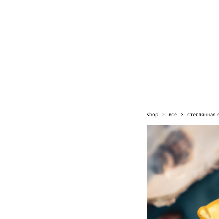
shop
>
все
>
стеклянная 