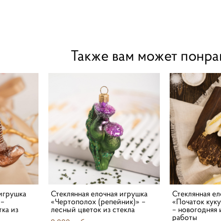
Также вам может понра
 игрушка
Стеклянная елочная игрушка
Стеклянная ел
 –
«Чертополох (репейник)» –
«Початок кук
тка из
лесный цветок из стекла
– новогодняя
работы