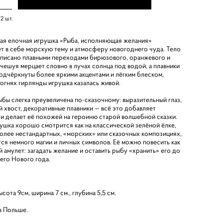
:
2
шт.
ая елочная игрушка «Рыба, исполняющая желания»
т в себе морскую тему и атмосферу новогоднего чуда. Тело
писано плавными переходами бирюзового, оранжевого и
 чешуя мерцает словно в лучах солнца под водой, а плавники
подчёркнуты более яркими акцентами и лёгким блеском,
 огнях гирлянды игрушка казалась живой.
бы слегка преувеличена по‑сказочному: выразительный глаз,
й хвост, декоративные плавники — всё это добавляет
 и делает её похожей на героиню старой волшебной сказки.
рушка хорошо смотрится как на классической зелёной ёлке,
 более нестандартных, «морских» или сказочных композициях,
тся немного магии и личных символов. Её можно повесить как
 амулет: загадать желание и оставить рыбу «хранить» его до
го Нового года.
ысота 9см, ширина 7 см., глубина 5,5 см.
в Польше.