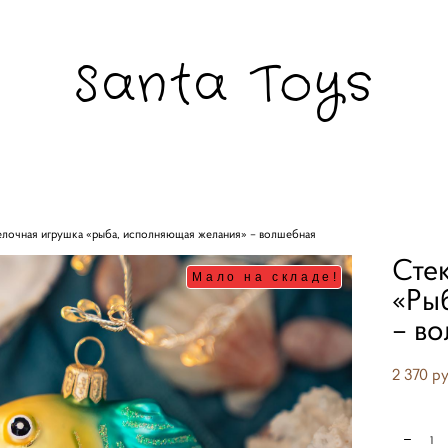
Santa Toys
елочная игрушка «рыба, исполняющая желания» – волшебная
Сте
Мало на складе!
«Ры
– в
2 370 pу