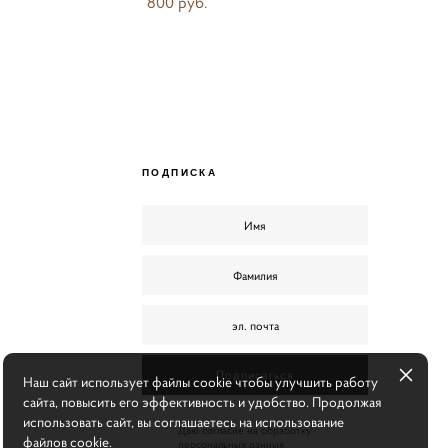
800 pуб.
ПОДПИСКА
Подписаться
Наш сайт использует файлы cookie чтобы улучшить работу
сайта, повысить его эффективность и удобство. Продолжая
использовать сайт, вы соглашаетесь на использование
Даю согласие на обработку
файлов cookie.
персональных данных