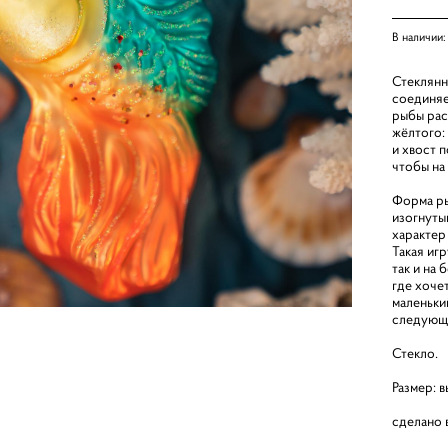
В наличии
Стеклянн
соединяе
рыбы рас
жёлтого:
и хвост 
чтобы на
Форма ры
изогнуты
характер
Такая иг
так и на
где хоче
маленький
следующе
Стекло.
Размер: в
сделано 