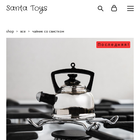
Santa Toys
shop
>
все
>
чайник со свистком
Последняя!